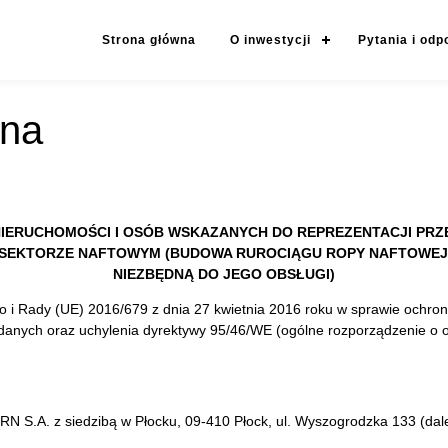
Strona główna
O inwestycji
Pytania i odp
jna
NIERUCHOMOŚCI I OSÓB WSKAZANYCH DO REPREZENTACJI PRZE
W SEKTORZE NAFTOWYM (BUDOWA RUROCIĄGU ROPY NAFTOWEJ
NIEZBĘDNĄ DO JEGO OBSŁUGI)
i Rady (UE) 2016/679 z dnia 27 kwietnia 2016 roku w sprawie ochron
anych oraz uchylenia dyrektywy 95/46/WE (ogólne rozporządzenie o o
N S.A. z siedzibą w Płocku, 09-410 Płock, ul. Wyszogrodzka 133 (dale