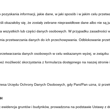
pozyskania informacji, jakie dane, w jaki sposób i w jakim celu przetw
eśli okazałoby się, że zostały zebrane nieprawidłowe dane albo nie są j
cia wszystkich lub części danych osobowych. W przypadku zasadności
zenia przetwarzania danych do ich przechowywania. Odblokowanie prze
a przetwarzania danych osobowych w celu wskazanym wyżej, w związku 
ż możliwość skorzystania z formularza dostępnego na naszej stronie in
ezesa Urzędu Ochrony Danych Osobowych, gdy Pani/Pan uzna, iż przet
CH
 ewidencja gruntów i budynków, prowadzona na podstawie Ustawy z dn