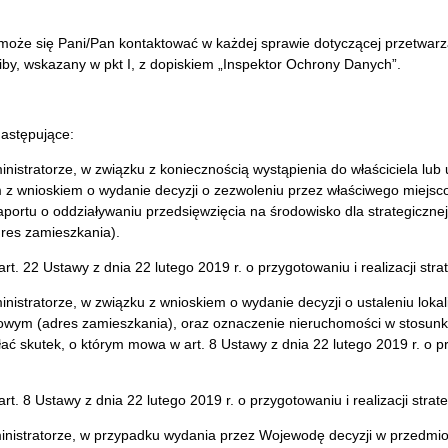
może się Pani/Pan kontaktować w każdej sprawie dotyczącej przetwar
iby, wskazany w pkt I, z dopiskiem „Inspektor Ochrony Danych”.
astępujące:
istratorze, w związku z koniecznością wystąpienia do właściciela lu
em z wnioskiem o wydanie decyzji o zezwoleniu przez właściwego miej
portu o oddziaływaniu przedsięwzięcia na środowisko dla strategicznej
dres zamieszkania).
art. 22 Ustawy z dnia 22 lutego 2019 r. o przygotowaniu i realizacji str
stratorze, w związku z wnioskiem o wydanie decyzji o ustaleniu lokaliz
towym (adres zamieszkania), oraz oznaczenie nieruchomości w stosunku 
ć skutek, o którym mowa w art. 8 Ustawy z dnia 22 lutego 2019 r. o prz
art. 8 Ustawy z dnia 22 lutego 2019 r. o przygotowaniu i realizacji stra
nistratorze, w przypadku wydania przez Wojewodę decyzji w przedmioc