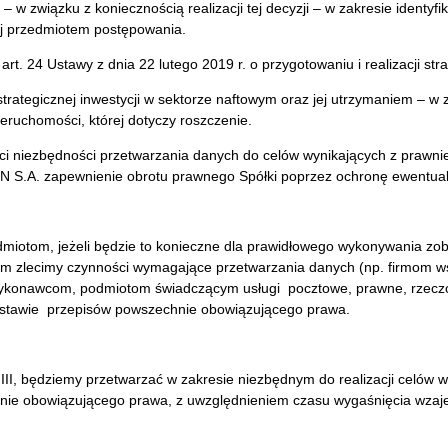
– w związku z koniecznością realizacji tej decyzji – w zakresie identy
j przedmiotem postępowania.
 art. 24 Ustawy z dnia 22 lutego 2019 r. o przygotowaniu i realizacji st
trategicznej inwestycji w sektorze naftowym oraz jej utrzymaniem – w 
ruchomości, której dotyczy roszczenie.
staci niezbędności przetwarzania danych do celów wynikających z prawn
N S.A. zapewnienie obrotu prawnego Spółki poprzez ochronę ewentua
iotom, jeżeli będzie to konieczne dla prawidłowego wykonywania zo
m zlecimy czynności wymagające przetwarzania danych (np. firmom ws
wykonawcom, podmiotom świadczącym usługi pocztowe, prawne, rzec
stawie przepisów powszechnie obowiązującego prawa.
I, będziemy przetwarzać w zakresie niezbędnym do realizacji celów ws
ie obowiązującego prawa, z uwzględnieniem czasu wygaśnięcia wzajem