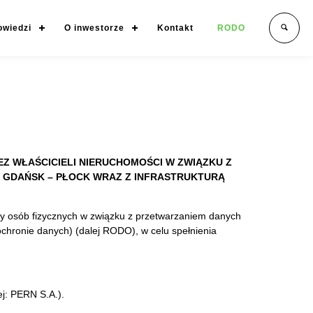
owiedzi
O inwestorze
Kontakt
RODO
Z WŁAŚCICIELI NIERUCHOMOŚCI W ZWIĄZKU Z
 GDAŃSK – PŁOCK WRAZ Z INFRASTRUKTURĄ
y osób fizycznych w związku z przetwarzaniem danych
chronie danych) (dalej RODO), w celu spełnienia
j: PERN S.A.).