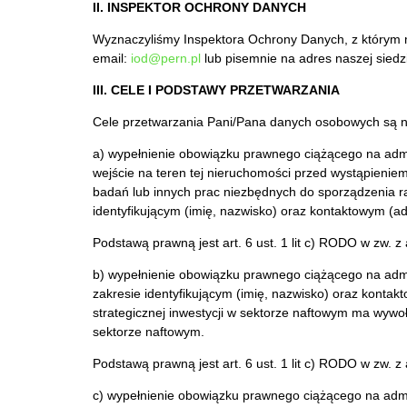
II. INSPEKTOR OCHRONY DANYCH
Wyznaczyliśmy Inspektora Ochrony Danych, z którym 
email:
iod@pern.pl
lub pisemnie na adres naszej siedz
III. CELE I PODSTAWY PRZETWARZANIA
Cele przetwarzania Pani/Pana danych osobowych są n
a) wypełnienie obowiązku prawnego ciążącego na admin
wejście na teren tej nieruchomości przed wystąpieni
badań lub innych prac niezbędnych do sporządzenia ra
identyfikującym (imię, nazwisko) oraz kontaktowym (a
Podstawą prawną jest art. 6 ust. 1 lit c) RODO w zw. z 
b) wypełnienie obowiązku prawnego ciążącego na admini
zakresie identyfikującym (imię, nazwisko) oraz kontak
strategicznej inwestycji w sektorze naftowym ma wywoła
sektorze naftowym.
Podstawą prawną jest art. 6 ust. 1 lit c) RODO w zw. z 
c) wypełnienie obowiązku prawnego ciążącego na admi