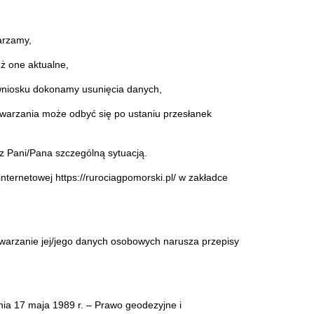
arzamy,
uż one aktualne,
 wniosku dokonamy usunięcia danych,
twarzania może odbyć się po ustaniu przesłanek
z Pani/Pana szczególną sytuacją.
ternetowej https://rurociagpomorski.pl/ w zakładce
warzanie jej/jego danych osobowych narusza przepisy
ia 17 maja 1989 r. – Prawo geodezyjne i