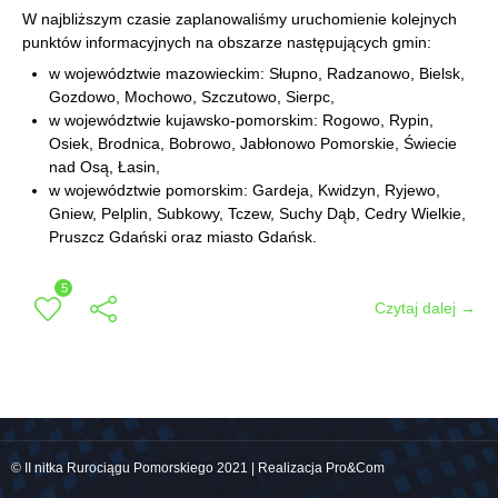
W najbliższym czasie zaplanowaliśmy uruchomienie kolejnych
punktów informacyjnych na obszarze następujących gmin:
w województwie mazowieckim: Słupno, Radzanowo, Bielsk,
Gozdowo, Mochowo, Szczutowo, Sierpc,
w województwie kujawsko-pomorskim: Rogowo, Rypin,
Osiek, Brodnica, Bobrowo, Jabłonowo Pomorskie, Świecie
nad Osą, Łasin,
w województwie pomorskim: Gardeja, Kwidzyn, Ryjewo,
Gniew, Pelplin, Subkowy, Tczew, Suchy Dąb, Cedry Wielkie,
Pruszcz Gdański oraz miasto Gdańsk.
5
Czytaj dalej →
© II nitka Rurociągu Pomorskiego 2021 | Realizacja Pro&Com