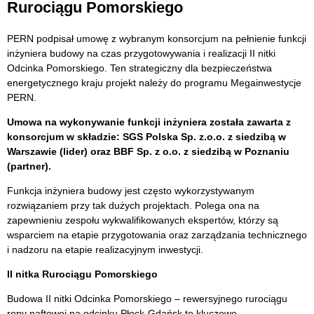
Rurociągu Pomorskiego
PERN podpisał umowę z wybranym konsorcjum na pełnienie funkcji
inżyniera budowy na czas przygotowywania i realizacji II nitki
Odcinka Pomorskiego. Ten strategiczny dla bezpieczeństwa
energetycznego kraju projekt należy do programu Megainwestycje
PERN.
Umowa na wykonywanie funkcji inżyniera została zawarta z
konsorcjum w składzie: SGS Polska Sp. z.o.o. z siedzibą w
Warszawie (lider) oraz BBF Sp. z o.o. z siedzibą w Poznaniu
(partner).
Funkcja inżyniera budowy jest często wykorzystywanym
rozwiązaniem przy tak dużych projektach. Polega ona na
zapewnieniu zespołu wykwalifikowanych ekspertów, którzy są
wsparciem na etapie przygotowania oraz zarządzania technicznego
i nadzoru na etapie realizacyjnym inwestycji.
II nitka Rurociągu Pomorskiego
Budowa II nitki Odcinka Pomorskiego – rewersyjnego rurociągu
ropy naftowej na odcinku Płock-Gdańsk to kluczowe