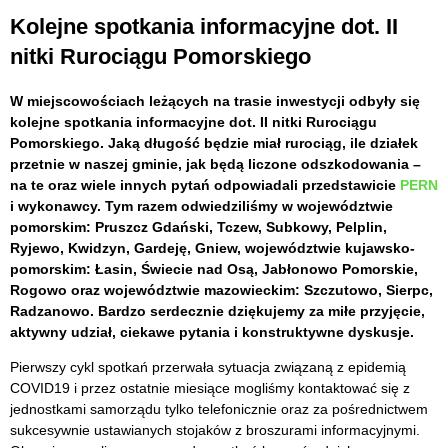
Kolejne spotkania informacyjne dot. II
nitki Rurociągu Pomorskiego
W miejscowościach leżących na trasie inwestycji odbyły się
kolejne spotkania informacyjne dot. II nitki Rurociągu
Pomorskiego. Jaką długość będzie miał rurociąg, ile działek
przetnie w naszej gminie, jak będą liczone odszkodowania –
na te oraz wiele innych pytań odpowiadali przedstawicie
PERN
i wykonawcy. Tym razem odwiedziliśmy w województwie
pomorskim: Pruszcz Gdański, Tczew, Subkowy, Pelplin,
Ryjewo, Kwidzyn, Gardeję, Gniew, województwie kujawsko-
pomorskim: Łasin, Świecie nad Osą, Jabłonowo Pomorskie,
Rogowo oraz województwie mazowieckim: Szczutowo, Sierpc,
Radzanowo. Bardzo serdecznie dziękujemy za miłe przyjęcie,
aktywny udział, ciekawe pytania i konstruktywne dyskusje.
Pierwszy cykl spotkań przerwała sytuacja związaną z epidemią
COVID19 i przez ostatnie miesiące mogliśmy kontaktować się z
jednostkami samorządu tylko telefonicznie oraz za pośrednictwem
sukcesywnie ustawianych stojaków z broszurami informacyjnymi.