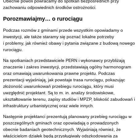
Obecnie powoli powracamy do spotkań bezpośrednich przy
zachowaniu odpowiednich środków ostrożności.
Porozmawiajmy… o rurociągu
Podczas rozmów z gminami przede wszystkim opowiadamy o
inwestycji, ale także staramy się poznać lokalne potrzeby
i problemy, jak również obawy i pytania związane z budową nowego
rurociągu.
Na spotkaniach przedstawiciele PERN i wykonawcy przybliżają
znaczenie i zakres inwestycji, przedstawiają ogólny harmonogram
oraz omawiają uwarunkowania prawne projektu. Podczas
prezentacji wyjaśniają, jak powstaje trasa rurociągu, pokazując
złożoność uwarunkowań przebiegu rurociągu, który musi
uwzględnić projektant. Są to m. in. analizy środowiskowe,
ukształtowanie terenu, zapisy studiów i MPZP, bliskość zabudowań i
infrastruktury urbanistycznej oraz wiele innych.
Następnie projektanci prezentują planowany przebieg rurociągu w
poszczególnych gminach oraz opowiadają o prowadzonych
obecnie badaniach geotechnicznych. Wyjaśniają również, że
właścicielom działek będą przysługiwały odszkodowania za