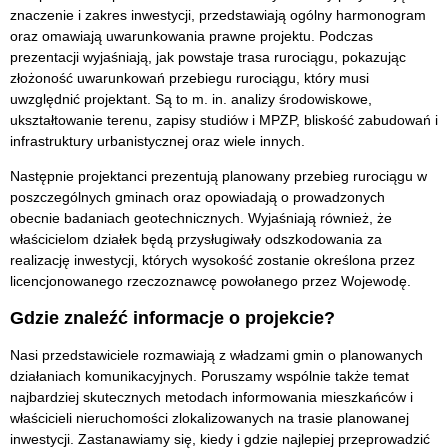
znaczenie i zakres inwestycji, przedstawiają ogólny harmonogram
oraz omawiają uwarunkowania prawne projektu. Podczas
prezentacji wyjaśniają, jak powstaje trasa rurociągu, pokazując
złożoność uwarunkowań przebiegu rurociągu, który musi
uwzględnić projektant. Są to m. in. analizy środowiskowe,
ukształtowanie terenu, zapisy studiów i MPZP, bliskość zabudowań i
infrastruktury urbanistycznej oraz wiele innych.
Następnie projektanci prezentują planowany przebieg rurociągu w
poszczególnych gminach oraz opowiadają o prowadzonych
obecnie badaniach geotechnicznych. Wyjaśniają również, że
właścicielom działek będą przysługiwały odszkodowania za
realizację inwestycji, których wysokość zostanie określona przez
licencjonowanego rzeczoznawcę powołanego przez Wojewodę.
Gdzie znaleźć informacje o projekcie?
Nasi przedstawiciele rozmawiają z władzami gmin o planowanych
działaniach komunikacyjnych. Poruszamy wspólnie także temat
najbardziej skutecznych metodach informowania mieszkańców i
właścicieli nieruchomości zlokalizowanych na trasie planowanej
inwestycji. Zastanawiamy się, kiedy i gdzie najlepiej przeprowadzić