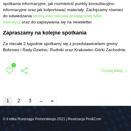
spotkania informacyjne, jak rozmieścić punkty konsultacyjno-
informacyjne oraz jak kolportować materiały. Zachęcamy również
do odwiedzania
strony internetowej poświęconej tylko
inwestycji
oraz do zapisywania się na newsletter.
Zapraszamy na kolejne spotkania
Za niecałe 2 tygodnie spotkamy się z przedstawicielami gminy
Bobrowo i Rady Dzielnic: Rudniki oraz Krakowiec-Górki Zachodnie.
7
Czytaj dalej →
1
2
3
→
»
© II nitka Rurociągu Pomorskiego 2021 | Realizacja Pro&Com