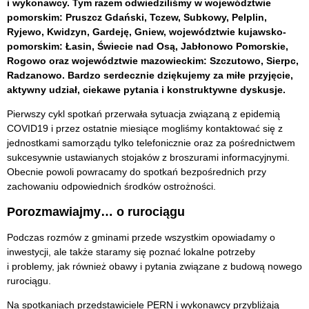
i wykonawcy. Tym razem odwiedziliśmy w województwie
pomorskim: Pruszcz Gdański, Tczew, Subkowy, Pelplin,
Ryjewo, Kwidzyn, Gardeję, Gniew, województwie kujawsko-
pomorskim: Łasin, Świecie nad Osą, Jabłonowo Pomorskie,
Rogowo oraz województwie mazowieckim: Szczutowo, Sierpc,
Radzanowo. Bardzo serdecznie dziękujemy za miłe przyjęcie,
aktywny udział, ciekawe pytania i konstruktywne dyskusje.
Pierwszy cykl spotkań przerwała sytuacja związaną z epidemią
COVID19 i przez ostatnie miesiące mogliśmy kontaktować się z
jednostkami samorządu tylko telefonicznie oraz za pośrednictwem
sukcesywnie ustawianych stojaków z broszurami informacyjnymi.
Obecnie powoli powracamy do spotkań bezpośrednich przy
zachowaniu odpowiednich środków ostrożności.
Porozmawiajmy… o rurociągu
Podczas rozmów z gminami przede wszystkim opowiadamy o
inwestycji, ale także staramy się poznać lokalne potrzeby
i problemy, jak również obawy i pytania związane z budową nowego
rurociągu.
Na spotkaniach przedstawiciele PERN i wykonawcy przybliżają