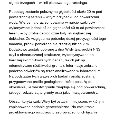
się na brzegach – w linii planowanego rurociągu.
Ropociąg zostanie położny na głębokości około 20 m pod
powierzchnią terenu – w tym przypadku od powierzchni
wody. Wiercenia oraz sondowania w nurcie rzeki były
wykonywane jednak aż do głębokości 40 m od powierzchni
terenu – by profile geologiczne były jak najbardziej
dokładne. Ze względu na potrzebę dużej precyzyjności tego
badania, próbki pobierano nie rzadziej niż co 2 m.
Dodatkowo zostały pobrane z dna Wisły tzw. próbki NNS,
czyli o nienaruszonej strukturze, wykorzystywane do
bardziej skomplikowanych badań, takich jak np.
edometryczne (ściśliwości gruntu). Informacje zebrane
podczas odwiertów są teraz analizowane w laboratorium.
Na podstawie tych wszystkich badań i analiz zostaną
przygotowane profile geologiczne, które posłużą do
określenia, ile warstw gruntu znajduje się pod powierzchnią,
jakiego rodzaju są to grunty oraz jakie mają parametry.
Obszar koryta rzeki Wisły był ostatnim miejscem, w którym
zaplanowano badania geotechniczne. Na całej trasie
projektowanego rurociągu przeprowadzono ich łącznie