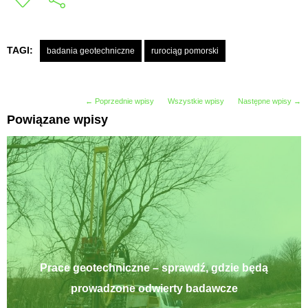
TAGI:
badania geotechniczne
rurociąg pomorski
← Poprzednie wpisy
Wszystkie wpisy
Następne wpisy →
Powiązane wpisy
Prace geotechniczne – sprawdź, gdzie będą
prowadzone odwierty badawcze