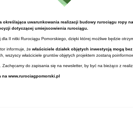
 określająca uwarunkowania realizacji budowy rurociągu ropy naft
ecyzji dotyczącej umiejscowienia rurociągu.
 dla II nitki Rurociągu Pomorskiego, dzięki której możliwe będzie otr
tor informuje, że
właściciele działek objętych inwestycją mogą be
, wszyscy właściciele gruntów objętych projektem zostaną poinformo
achęcamy do zapisania się na newsletter, by być na bieżąco z realizacją
na na www.rurociagpomorski.pl