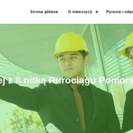
Strona główna
O inwestycji
Pytania i odp
ej z II nitką Rurociągu Pomor