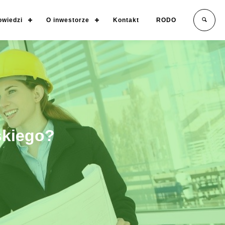
owiedzi
O inwestorze
Kontakt
RODO
skiego?