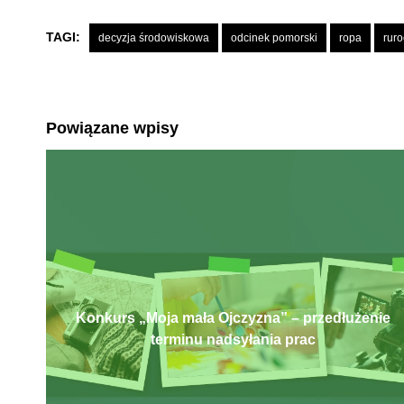
TAGI:
decyzja środowiskowa
odcinek pomorski
ropa
rur
Powiązane wpisy
Konkurs „Moja mała Ojczyzna” – przedłużenie
terminu nadsyłania prac