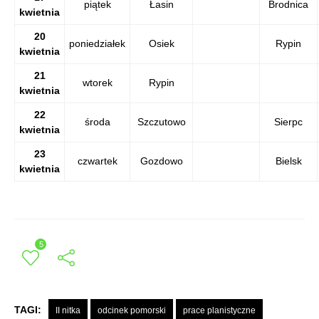
piątek
Łasin
Brodnica
kwietnia
20
poniedziałek
Osiek
Rypin
kwietnia
21
wtorek
Rypin
kwietnia
22
środa
Szczutowo
Sierpc
kwietnia
23
czwartek
Gozdowo
Bielsk
kwietnia
5
TAGI:
II nitka
odcinek pomorski
prace planistyczne