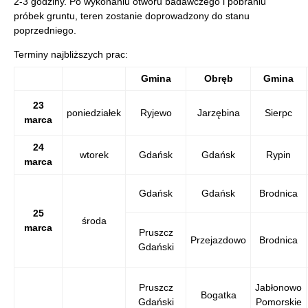
2-3 godziny. Po wykonaniu otworu badawczego i pobraniu
próbek gruntu, teren zostanie doprowadzony do stanu
poprzedniego.
Terminy najbliższych prac:
Gmina
Obręb
Gmina
23
poniedziałek
Ryjewo
Jarzębina
Sierpc
marca
24
wtorek
Gdańsk
Gdańsk
Rypin
marca
Gdańsk
Gdańsk
Brodnica
25
środa
marca
Pruszcz
Przejazdowo
Brodnica
Gdański
Pruszcz
Jabłonowo
Bogatka
Gdański
Pomorskie