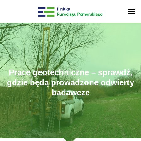
Prace geotechniczne – sprawdź,
gdzie będą prowadzone odwierty
badawcze