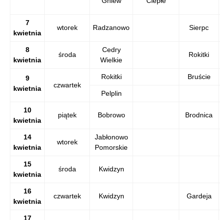
Gniew
Ciepłe
7
wtorek
Radzanowo
Sierpc
kwietnia
8
Cedry
środa
Rokitki
kwietnia
Wielkie
Rokitki
Bruście
9
czwartek
kwietnia
Pelplin
10
piątek
Bobrowo
Brodnica
kwietnia
14
Jabłonowo
wtorek
kwietnia
Pomorskie
15
środa
Kwidzyn
kwietnia
16
czwartek
Kwidzyn
Gardeja
kwietnia
17