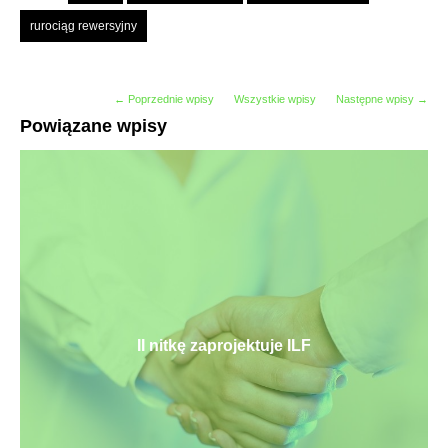
rurociąg rewersyjny
← Poprzednie wpisy
Wszystkie wpisy
Następne wpisy →
Powiązane wpisy
II nitkę zaprojektuje ILF